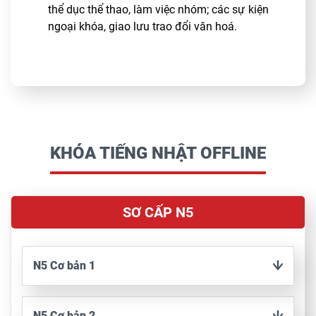
thể dục thể thao, làm việc nhóm; các sự kiện
Áp
ngoại khóa, giao lưu trao đổi văn hoá.
họ
ứn
độ
mọ
KHÓA TIẾNG NHẬT OFFLINE
SƠ CẤP N5
N5 Cơ bản 1
N5 Cơ bản 2