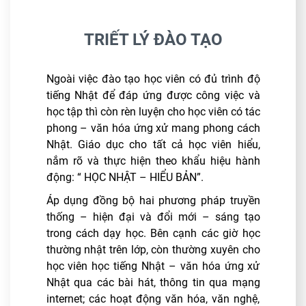
TRIẾT LÝ ĐÀO TẠO
Ngoài việc đào tạo học viên có đủ trình độ
Ph
tiếng Nhật để đáp ứng được công việc và
họ
học tập thì còn rèn luyện cho học viên có tác
sà
phong – văn hóa ứng xử mang phong cách
Ph
Nhật. Giáo dục cho tất cả học viên hiểu,
vi
nắm rõ và thực hiện theo khẩu hiệu hành
nâ
động: “ HỌC NHẬT – HIỂU BẢN”.
Ph
Áp dụng đồng bộ hai phương pháp truyền
ch
thống – hiện đại và đổi mới – sáng tạo
tố
trong cách dạy học. Bên cạnh các giờ học
thường nhật trên lớp, còn thường xuyên cho
Ph
học viên học tiếng Nhật – văn hóa ứng xử
ch
Nhật qua các bài hát, thông tin qua mạng
và
internet; các hoạt động văn hóa, văn nghệ,
Nh