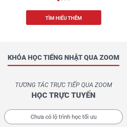
HỌ
 KHOÁ
MUA KHOÁ
HỌC
HỌC
TÌM HIỂU THÊM
KHÓA HỌC TIẾNG NHẬT QUA ZOOM
TƯƠNG TÁC TRỰC TIẾP QUA ZOOM
HỌC TRỰC TUYẾN
Chưa có lộ trình học tối ưu