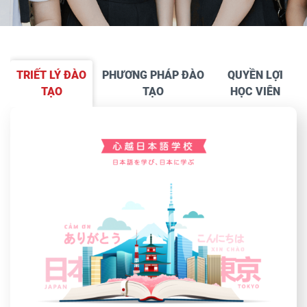
TRIẾT LÝ ĐÀO
PHƯƠNG PHÁP ĐÀO
QUYỀN LỢI
TẠO
TẠO
HỌC VIÊN